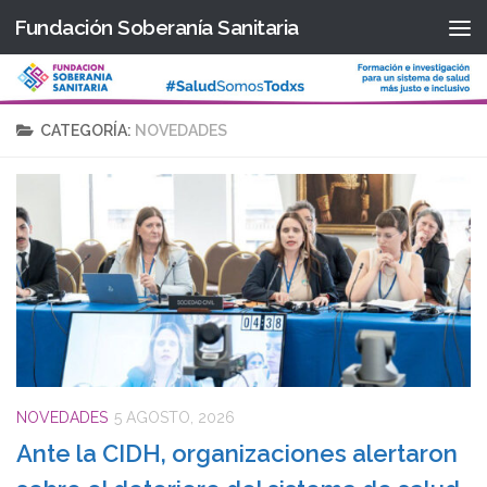
Fundación Soberanía Sanitaria
Saltar al contenido
CATEGORÍA:
NOVEDADES
NOVEDADES
5 AGOSTO, 2026
Ante la CIDH, organizaciones alertaron