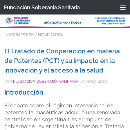
Fundación Soberanía Sanitaria
Saltar al contenido
INFORMES FSS
/
NOVEDADES
El Tratado de Cooperación en materia
de Patentes (PCT) y su impacto en la
innovación y el acceso a la salud
POR
FUNDACION SOBERANÍA SANITARIA
·
13 MAYO, 2026
Introducción
El debate sobre el régimen internacional de
patentes farmacéuticas adquirió una renovada
centralidad en Argentina tras el impulso del
gobierno de Javier Milei a la adhesión al Tratado