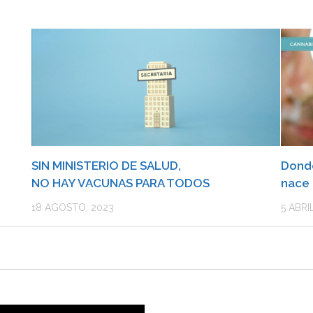
SIN MINISTERIO DE SALUD,
Donde
NO HAY VACUNAS PARA TODOS
nace 
18 AGOSTO, 2023
5 ABRI