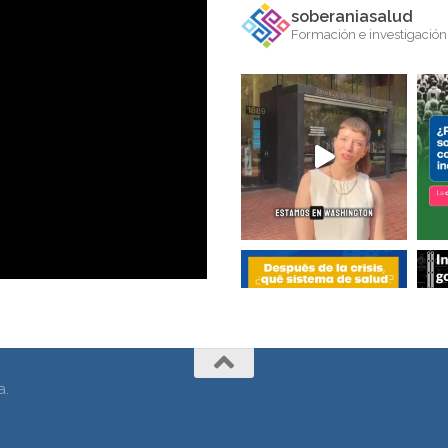
soberaniasalud
Formación e investigación 
a.