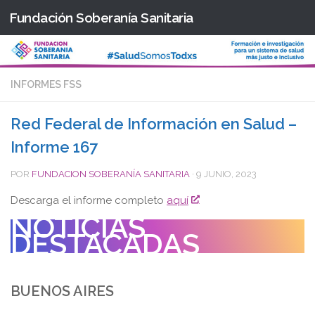
Fundación Soberanía Sanitaria
Saltar al contenido
INFORMES FSS
Red Federal de Información en Salud –
Informe 167
POR
FUNDACION SOBERANÍA SANITARIA
·
9 JUNIO, 2023
Descarga el informe completo
aquí
NOTICIAS
DESTACADAS
BUENOS AIRES