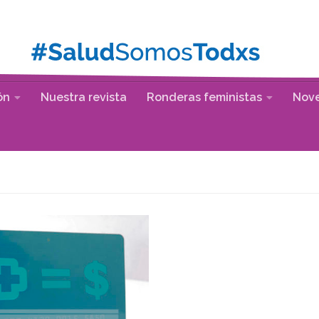
ón
Nuestra revista
Ronderas feministas
Nov