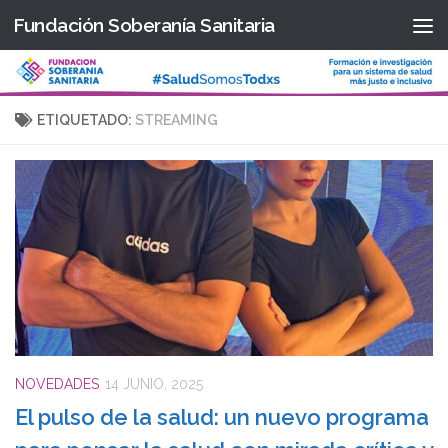
Fundación Soberanía Sanitaria
Saltar al contenido
ETIQUETADO:
STREAMING
NOVEDADES
14 JUNIO, 2025
El pulso de la salud: un nuevo programa