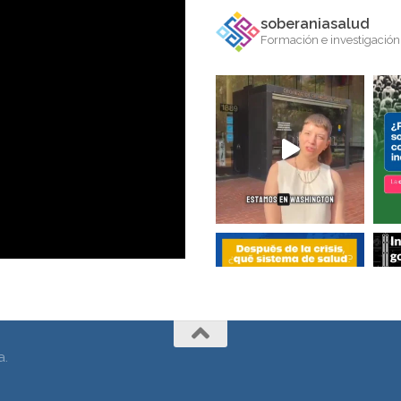
soberaniasalud
Formación e investigación 
a.