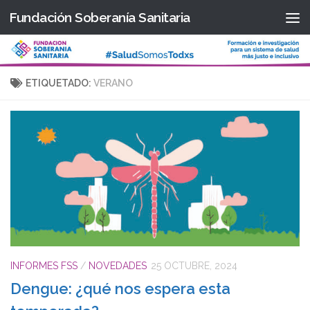
Fundación Soberanía Sanitaria
Saltar al contenido
ETIQUETADO:
VERANO
INFORMES FSS
/
NOVEDADES
25 OCTUBRE, 2024
Dengue: ¿qué nos espera esta