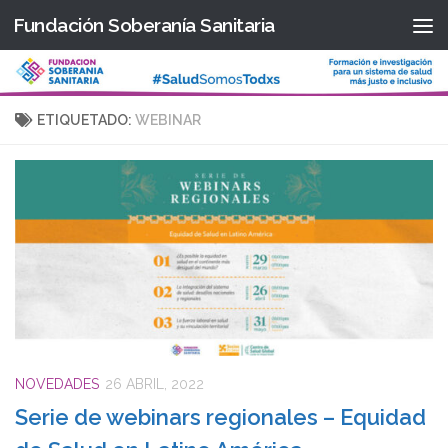
Fundación Soberanía Sanitaria
Saltar al contenido
ETIQUETADO:
WEBINAR
NOVEDADES
26 ABRIL, 2022
Serie de webinars regionales – Equidad