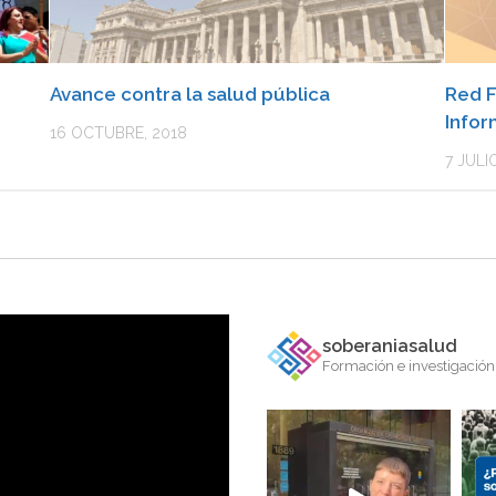
Avance contra la salud pública
Red F
Infor
16 OCTUBRE, 2018
7 JULI
soberaniasalud
Formación e investigación 