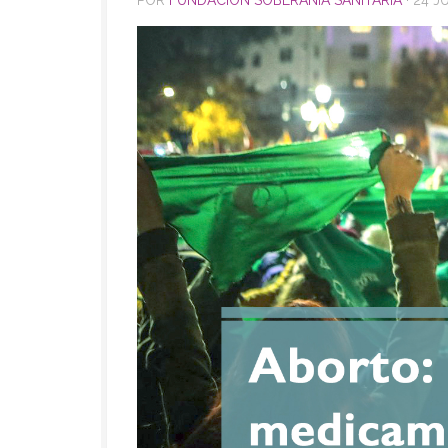
POR
FUNDACION SOBERANÍA SANITARIA
·
24 JU