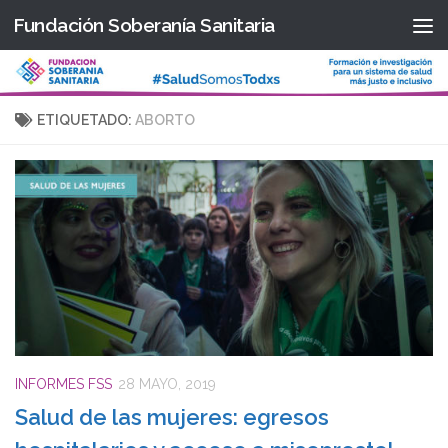
Fundación Soberanía Sanitaria
Saltar al contenido
ETIQUETADO:
ABORTO
INFORMES FSS
28 MAYO, 2019
Salud de las mujeres: egresos