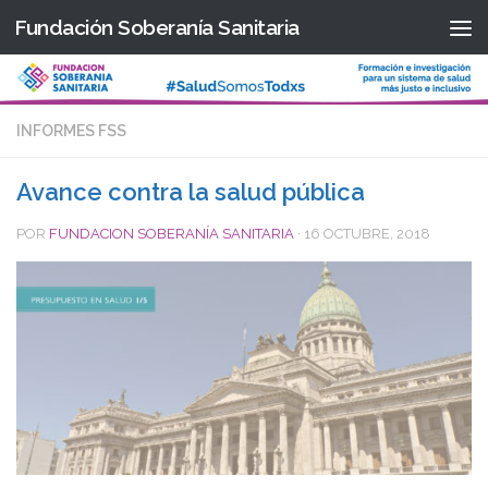
Fundación Soberanía Sanitaria
Saltar al contenido
INFORMES FSS
Avance contra la salud pública
POR
FUNDACION SOBERANÍA SANITARIA
·
16 OCTUBRE, 2018