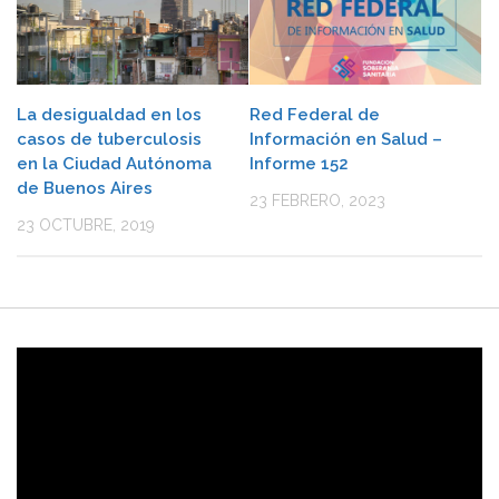
La desigualdad en los
Red Federal de
casos de tuberculosis
Información en Salud –
en la Ciudad Autónoma
Informe 152
de Buenos Aires
23 FEBRERO, 2023
23 OCTUBRE, 2019