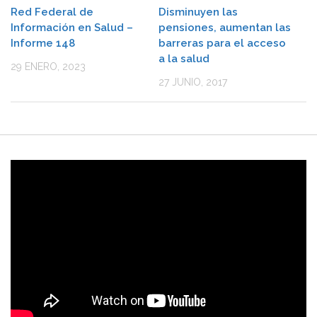
Red Federal de
Disminuyen las
Información en Salud –
pensiones, aumentan las
Informe 148
barreras para el acceso
a la salud
29 ENERO, 2023
27 JUNIO, 2017