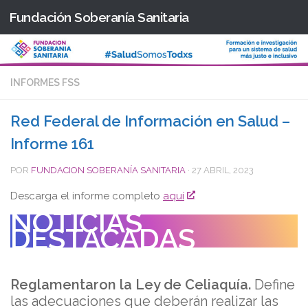
Fundación Soberanía Sanitaria
Saltar al contenido
INFORMES FSS
Red Federal de Información en Salud –
Informe 161
POR
FUNDACION SOBERANÍA SANITARIA
·
27 ABRIL, 2023
Descarga el informe completo
aquí
NOTICIAS
DESTACADAS
Reglamentaron la Ley de Celiaquía.
Define
las adecuaciones que deberán realizar las