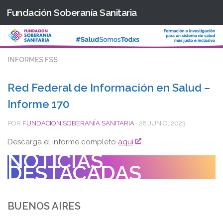
Fundación Soberanía Sanitaria
Saltar al contenido
INFORMES FSS
Red Federal de Información en Salud –
Informe 170
POR
FUNDACION SOBERANÍA SANITARIA
·
28 JUNIO, 2023
Descarga el informe completo
aquí
NOTICIAS
DESTACADAS
BUENOS AIRES