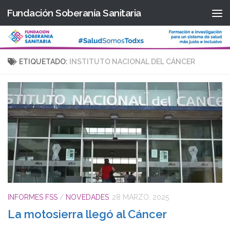
Fundación Soberanía Sanitaria
Saltar al contenido
ETIQUETADO:
INSTITUTO NACIONAL DEL CÁNCER
INFORMES FSS
/
NOVEDADES
28 MARZO, 2025
La motosierra llegó al Cáncer