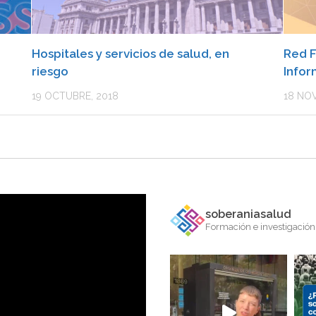
Hospitales y servicios de salud, en
Red F
riesgo
Infor
19 OCTUBRE, 2018
18 NOV
soberaniasalud
Formación e investigación 