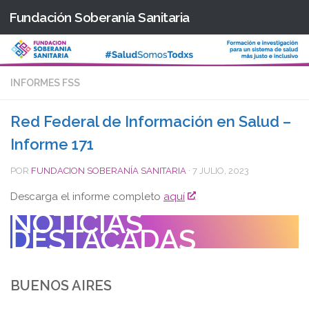
Fundación Soberanía Sanitaria
Saltar al contenido
INFORMES FSS
Red Federal de Información en Salud –
Informe 171
POR
FUNDACION SOBERANÍA SANITARIA
·
7 JULIO, 2023
Descarga el informe completo
aquí
NOTICIAS
DESTACADAS
BUENOS AIRES